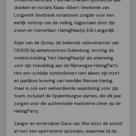
Ondernemerscafé. Peeman Dranken sponsorde alle
dranken en notaris Klaas-Albert Veerbeek van
Lotgerink Veerbeek notarissen zorgde voor een
eerlijk verloop van de veiling, bijgestaan door zijn
steun en toeverlaat: HaringMaatje Erik Langedijk.
Arjan van de Groep, de bekende visleverancier van
024VIS bij winkelcentrum Dukenburg, ontving de
onderscheiding 'Het HaringMaatje' als erkenning
voor zijn toewijding aan de Nijmeegse HaringParty.
Het ere-schildje symboliseert niet alleen zijn inzet
en jaarlijkse levering van heerlijke Nieuwe Haring,
maar is ook een welverdiende waardering voor zijn
team, inclusief de Spakenburgse dames, die elk jaar
zorgen voor die authentieke maritieme sfeer op de
HaringParty.
Zanger en entertainer Dave van Wel sloot de avond
af met een spetterend optreden, waarmee hij de