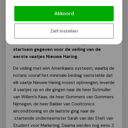
een jaarlijks hoogtepunt op de regionale
Akkoord
kalender. Burgemeester Bruls opende het
netwerkevenement met een feestelijk
welkom, gevolgd door de keuring van de
Zelf instellen
eerste Nieuwe Haring. Onder leiding van
notaris Klaas Albert werd vervolgens het
startsein gegeven voor de veiling van de
eerste vaatjes Nieuwe Haring.
De veiling met een Amerikaans systeem, waarbij de
notaris vooraf het minimale bedrag vaststelde dat
elk vaatje Nieuwe Haring moest opbrengen, leverde
4 vaatjes op en die gingen naar de heer Sutmuller
van Willem’s Kaas, de heer Gommers van Gommers
Nijmegen, de heer Bakker van Cooltronics
airconditioning en de laatste ging naar de
startende onderneemster Sarah van der Stelt van
Student voor Marketing. Daarna werden nog eens 3