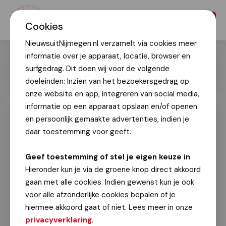
Menu
Cookies
NieuwsuitNijmegen.nl verzamelt via cookies meer
informatie over je apparaat, locatie, browser en
surfgedrag. Dit doen wij voor de volgende
doeleinden: Inzien van het bezoekersgedrag op
onze website en app, integreren van social media,
informatie op een apparaat opslaan en/of openen
en persoonlijk gemaakte advertenties, indien je
24e Nijmeegse HaringParty viert
succesvolle editie met opbrengst van
daar toestemming voor geeft.
€ 25.000 voor goede doelen
Geef toestemming of stel je eigen keuze in
Geert Timmer
Hieronder kun je via de groene knop direct akkoord
18 juni 2024
gaan met alle cookies. Indien gewenst kun je ook
voor alle afzonderlijke cookies bepalen of je
Vandaag kwamen Nijmeegse ondernemers
hiermee akkoord gaat of niet. Lees meer in onze
bijeen in de Schepenhal van het Stadhuis voor
privacyverklaring
.
de 24e editie van de Nijmeegse HaringParty,