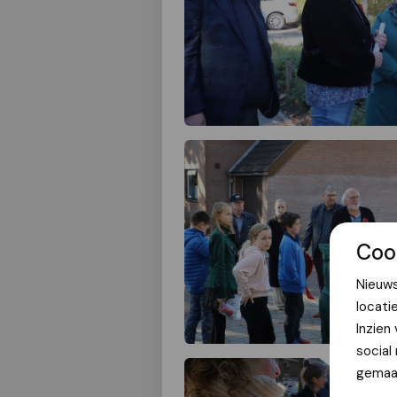
Coo
Nieuws
locati
Inzien
social
gemaak