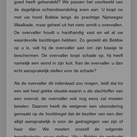
goed heeft gehandeld? We passen het voorbeeld van
de dagelijkse ochtendwandeling even aan. U loopt nu
met uw hond Bobbie langs de prachtige Nijmeegse
Waalkade, maar geheel uit het niets wordt u overvallen.
De overvaller houdt u hardhandig vast en wil al uw
waardevolle bezittingen hebben. Zo gesteld als Bobbie
op u is, valt hij de overvaller aan om zijn baasje te
beschermen. De overvaller loopt schade op, hij heeft
namelijk een wond in zijn kuit. Kan de overvaller u dan
echt aansprakelijk stellen voor de schade?
Als de overvaller dit inderdaad zou mogen, leidt dat tot
een wel heel gekke situatie waarin u als slachtoffer van
een overval, de overvaller ook nog eens zal moeten
betalen. Daarom heeft de wetgever een uitzondering
gemaakt op de hoofdregel dat de bezitter van een dier
altijd aansprakelijk is voor de gedragingen van zijn of
haar dier. We moeten onszelf de volgende
hypothetische vraag stellen: ‘Als u Bobbie de opdracht