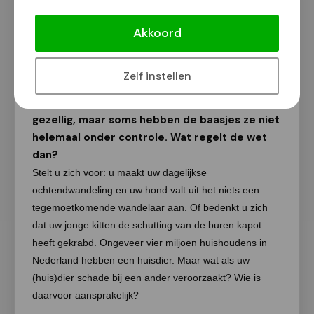
Rechtswinkel Nijmegen-Oost: Hond
bijt man, en nu?
Akkoord
Renée Jansen
27 november 2020
Zelf instellen
Het hebben van huisdieren is meestal heel
gezellig, maar soms hebben de baasjes ze niet
helemaal onder controle. Wat regelt de wet
dan?
Stelt u zich voor: u maakt uw dagelijkse
ochtendwandeling en uw hond valt uit het niets een
tegemoetkomende wandelaar aan. Of bedenkt u zich
dat uw jonge kitten de schutting van de buren kapot
heeft gekrabd. Ongeveer vier miljoen huishoudens in
Nederland hebben een huisdier. Maar wat als uw
(huis)dier schade bij een ander veroorzaakt? Wie is
daarvoor aansprakelijk?