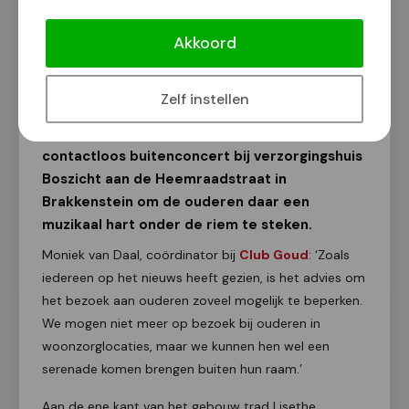
[Video] Club Goud steunt ouderen op
muzikale wijze
Akkoord
Van onze redactie
18 maart 2020
Zelf instellen
Club Goud organiseerde vandaag een
contactloos buitenconcert bij verzorgingshuis
Boszicht aan de Heemraadstraat in
Brakkenstein om de ouderen daar een
muzikaal hart onder de riem te steken.
Moniek van Daal, coördinator bij
Club Goud
: ‘Zoals
iedereen op het nieuws heeft gezien, is het advies om
het bezoek aan ouderen zoveel mogelijk te beperken.
We mogen niet meer op bezoek bij ouderen in
woonzorglocaties, maar we kunnen hen wel een
serenade komen brengen buiten hun raam.’
Aan de ene kant van het gebouw trad Lisethe