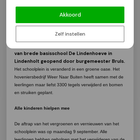
Opening groene schoolplein De
Lindenhoeve
Akkoord
Van onze redactie
10 januari 2020
Zelf instellen
Vanmiddag is het nieuwe groene schoolplein
van brede basisschool De Lindenhoeve in
Lindenholt geopend door burgemeester Bruls.
Het schoolplein is veranderd in een groene oase. Het
hoveniersbedrijf Weer Naar Buiten heeft samen met de
leerlingen maar liefst 3300 tegels verwijderd en bomen
en struiken geplant.
Alle kinderen hielpen mee
De aftrap van het vergroenen en vernieuwen van het
schoolplein was op maandag 9 september. Alle
leerlingen hebben geholpen met het verwijderen van de