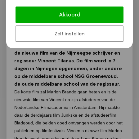
Opnames voor film Marlon Brando
afgerond
Akkoord
Van onze redactie
19 oktober 2019
Zelf instellen
Afgelopen week vonden opnames plaats voor
de nieuwe film van de Nijmeegse schrijver en
regisseur Vincent Tilanus. De film werd in 7
dagen in Nijmegen opgenomen, onder andere
op de middelbare school NSG Groenewoud,
de oude middelbare school van de regisseur.
De korte film zal Marlon Brando gaan heten en is de
nieuwste film van Vincent na zijn afstuderen van de
Nederlandse Filmacademie in Amsterdam. Hij maakte
daar de derdejaars film Junkske en de afstudeerfilm
Bladgoud, die beiden goed ontvangen werden door het
publiek en op filmfestivals. Vincents nieuwe film Marlon
Brando wordt geproduceerd door Loes Komen en Eva