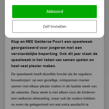
[VIDEO] Speelweek voor jongeren
met verstandelijke beperking
Akkoord
Van onze redactie
16 augustus 2018
Zelf instellen
Ieder jaar wordt door de Stichting GVO de
Klup en MEE Gelderse Poort een speelweek
georganiseerd voor jongeren met een
verstandelijke beperking. Ook dit jaar staat de
speelweek in het teken van samen spelen en
heel veel plezier maken.
De speelweek heeft dezelfde functie als de reguliere
bouwdorpen: op een gezellige, ontspannen manier
samen met elkaar plezier maken in de laatste week van
de vakantie. Deze week is niet alleen voor de kinderen
een welkome afwisseling, maar ook de ouders hebben
nu even de gelegenheid om wat extra aandacht te