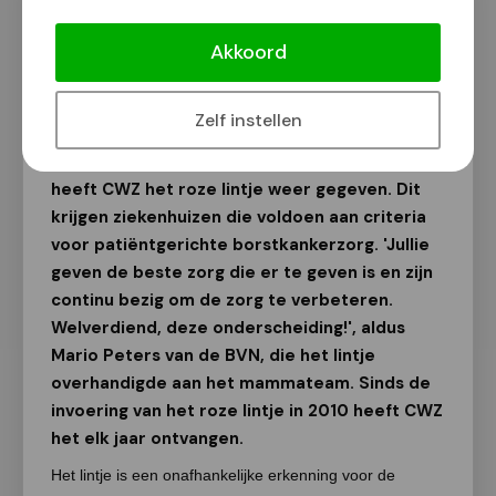
CWZ ontvangt ook dit jaar het roze
lintje voor borstkankerzorg
Akkoord
Van onze redactie
12 juli 2018
Zelf instellen
Borstkanker Vereniging Nederland (BVN)
heeft CWZ het roze lintje weer gegeven. Dit
krijgen ziekenhuizen die voldoen aan criteria
voor patiëntgerichte borstkankerzorg. 'Jullie
geven de beste zorg die er te geven is en zijn
continu bezig om de zorg te verbeteren.
Welverdiend, deze onderscheiding!', aldus
Mario Peters van de BVN, die het lintje
overhandigde aan het mammateam. Sinds de
invoering van het roze lintje in 2010 heeft CWZ
het elk jaar ontvangen.
Het lintje is een onafhankelijke erkenning voor de