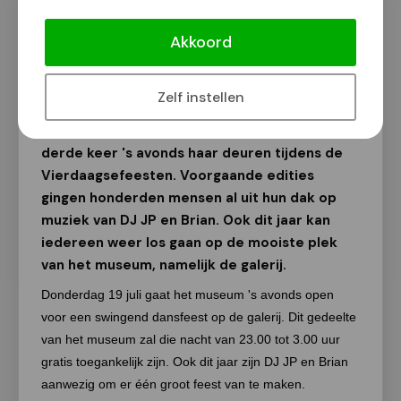
Dansen in Museum Het Valkhof tijdens
Vierdaagsefeesten
Akkoord
Van onze redactie
11 juli 2018
Zelf instellen
Museum Het Valkhof opent dit jaar voor de
derde keer 's avonds haar deuren tijdens de
Vierdaagsefeesten. Voorgaande edities
gingen honderden mensen al uit hun dak op
muziek van DJ JP en Brian. Ook dit jaar kan
iedereen weer los gaan op de mooiste plek
van het museum, namelijk de galerij.
Donderdag 19 juli gaat het museum 's avonds open
voor een swingend dansfeest op de galerij. Dit gedeelte
van het museum zal die nacht van 23.00 tot 3.00 uur
gratis toegankelijk zijn. Ook dit jaar zijn DJ JP en Brian
aanwezig om er één groot feest van te maken.