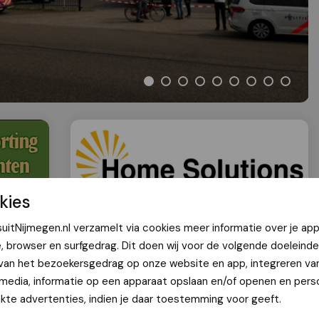
kies
uitNijmegen.nl verzamelt via cookies meer informatie over je app
e, browser en surfgedrag. Dit doen wij voor de volgende doeleinde
 van het bezoekersgedrag op onze website en app, integreren va
jk drugslab Binderskampweg zorgt
 media, informatie op een apparaat opslaan en/of openen en perso
tie
te advertenties, indien je daar toestemming voor geeft.