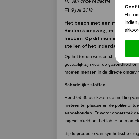
Van onze redactie
Geef 
9 juli 2018
Hieron
Indien
Het begon met een melding van
akkoor
Binderskampweg , maar inmidde
hebben. Op dit moment doet ee
stellen of het inderdaad om ee
Op het terrein werden chemische sto
gevaarlijk zijn voor de gezondheid en
moeten mensen in de directe omgevin
Schadelijke stoffen
Rond 09.30 uur kwam de melding van 
meteen ter plaatse en de politie ontde
aangehouden. Er wordt onderzoek ged
ingeschakeld om het lab te ontmantele
Bij de productie van synthetische drug