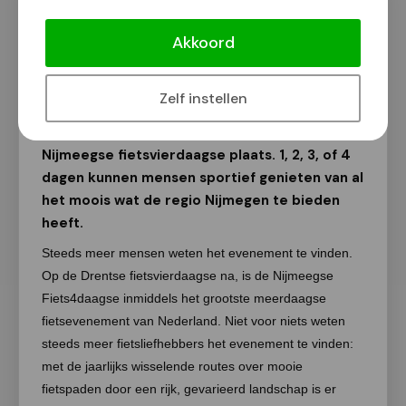
Sportief genieten tijdens Nijmeegse
fietsvierdaagse
Akkoord
Fotograaf: Geert Timmer
7 juli 2018
Zelf instellen
Van 23 tot en met 26 augustus vindt de
Nijmeegse fietsvierdaagse plaats. 1, 2, 3, of 4
dagen kunnen mensen sportief genieten van al
het moois wat de regio Nijmegen te bieden
heeft.
Steeds meer mensen weten het evenement te vinden.
Op de Drentse fietsvierdaagse na, is de Nijmeegse
Fiets4daagse inmiddels het grootste meerdaagse
fietsevenement van Nederland. Niet voor niets weten
steeds meer fietsliefhebbers het evenement te vinden:
met de jaarlijks wisselende routes over mooie
fietspaden door een rijk, gevarieerd landschap is er