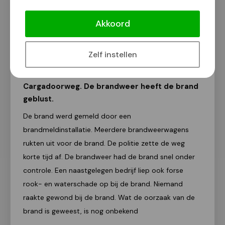
Brand in bedrijfspand Cargadoorweg
Akkoord
Lars Schwachöfer
4 juli 2018
Zelf instellen
Vanavond is omstreeks zeven uur brand
uitgebroken in een bedrijfspand aan de
Cargadoorweg. De brandweer heeft de brand
geblust.
De brand werd gemeld door een
brandmeldinstallatie. Meerdere brandweerwagens
rukten uit voor de brand. De politie zette de weg
korte tijd af. De brandweer had de brand snel onder
controle. Een naastgelegen bedrijf liep ook forse
rook- en waterschade op bij de brand. Niemand
raakte gewond bij de brand. Wat de oorzaak van de
brand is geweest, is nog onbekend