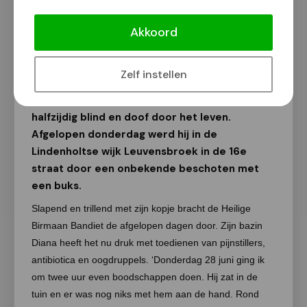
Kater Bandiet met buks beschoten in
Leuvensbroek
Akkoord
Susan Huurman
4 juli 2018
Zelf instellen
De 2-jarige kater Bandiet moet voortaan
halfzijdig blind en doof door het leven.
Afgelopen donderdag werd hij in de
Lindenholtse wijk Leuvensbroek in de 16e
straat door een onbekende beschoten met
een buks.
Slapend en trillend met zijn kopje bracht de Heilige
Birmaan Bandiet de afgelopen dagen door. Zijn bazin
Diana heeft het nu druk met toedienen van pijnstillers,
antibiotica en oogdruppels. ‘Donderdag 28 juni ging ik
om twee uur even boodschappen doen. Hij zat in de
tuin en er was nog niks met hem aan de hand. Rond