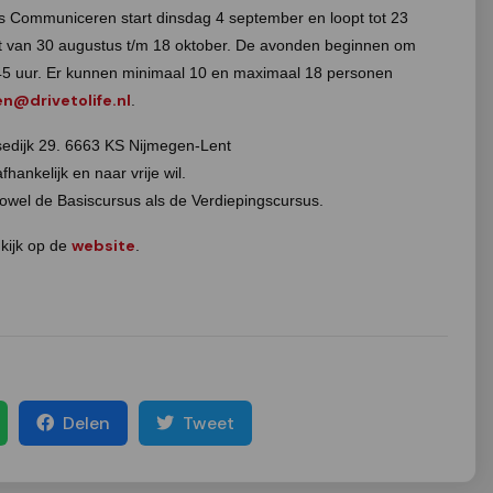
s Communiceren start dinsdag 4 september en loopt tot 23
pt van 30 augustus t/m 18 oktober. De avonden beginnen om
8.45 uur. Er kunnen minimaal 10 en maximaal 18 personen
en@drivetolife.nl
.
sedijk 29. 6663 KS Nijmegen-Lent
ankelijk en naar vrije wil.
 zowel de Basiscursus als de Verdiepingscursus.
website
kijk op de
.
Delen
Tweet