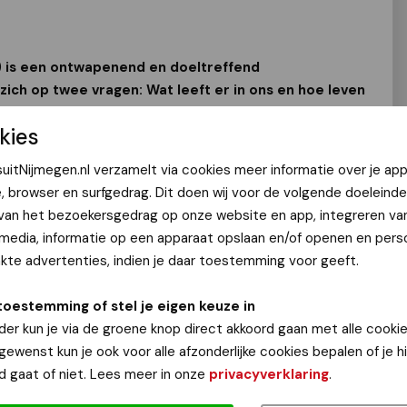
 is een ontwapenend en doeltreffend
ich op twee vragen: Wat leeft er in ons en hoe leven
efst willen leven? Grondlegger Marshall B. Rosenberg
kies
ingrijpende techniek om mensen op allerlei niveaus
eedzaam en plezierig samen te leven en werken. GC
uitNijmegen.nl verzamelt via cookies meer informatie over je app
op scholen, kinderdagverblijven, gezinnen, relaties,
e, browser en surfgedrag. Dit doen wij voor de volgende doeleinde
itiek.
 van het bezoekersgedrag op onze website en app, integreren va
oze Communicatie werkt overal en altijd: Van slaapkamer tot
 media, informatie op een apparaat opslaan en/of openen en perso
t het dagelijks leven en werk van de deelnemers. Het is voor mij
te advertenties, indien je daar toestemming voor geeft.
dat mensen hun authentieke kracht ontdekken door simpelweg
e nemen. Vaak hebben ze dat jarenlang niet gedaan en ging er
toestemming of stel je eigen keuze in
en onder bijvoorbeeld depressie, burn-out of extreme stress. ‘ In
der kun je via de groene knop direct akkoord gaan met alle cookie
’s of groepen, via rollenspellen en dialogen. ‘Het is bedoeld
 gewenst kun je ook voor alle afzonderlijke cookies bepalen of je 
me, compassievolle manier wil verbinden met zichzelf en met de
d gaat of niet. Lees meer in onze
privacyverklaring
.
n die het ‘anders’ wil en gereedschap zoekt en die wil leven en