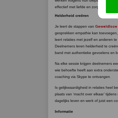
werken volgens hun diepste wensen. D
effectief met liefde en zorg kunnen inr
Helderheid creëren
Geweldloze
Je leert de stappen van
gesprekken empathie kan toevoegen, b
leert relaties met jezelf en anderen t
Deelnemers leren helderheid te creëre
band met authentieke gevoelens en b
Na elke sessie krijgen deelnemers ee
wie behoefte heeft aan extra onderste
coaching via Skype te ontvangen.
Is gelijkwaardigheid in relaties heel b
plaats van ‘macht over elkaar’ tijde
dagelijks leven en werk of juist een c
Informatie