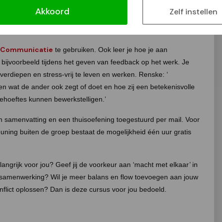
eelnemers ervaren dat zij zelf de samenleving zijn en deze
Akkoord
Zelf instellen
ichten.’
 Communicatie
te gebruiken. Ook leer je hoe je aan
ijvoorbeeld tijdens het geven van feedback op het werk. Je
e verdiepen en stress-vrij te leven en werken. Renske: ‘
n wat de ander ook zegt of doet en hoe zij een betekenisvolle
ehoeftes kunnen bewerkstelligen.’
n samenvatting en een thuisoefening toegestuurd per mail. Voor
uning buiten de groep bestaat de mogelijkheid één uur gratis
elangrijk voor jou? Geef jij de voorkeur aan ‘macht met elkaar’ in
ns samenwerking? Wil je meer balans en flow toevoegen aan jouw
onflict oplossen? Dan is deze cursus voor jou bedoeld.