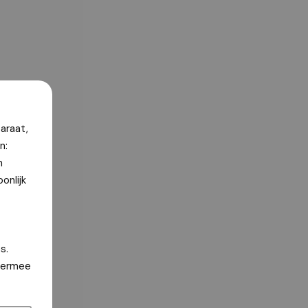
araat,
n:
n
onlijk
s.
hiermee