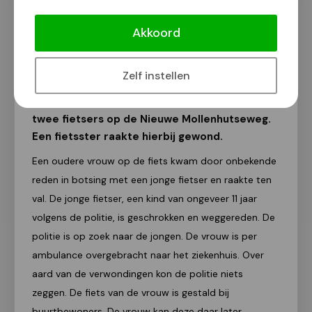
Vrouw gewond bij botsing tussen
fietsers
Akkoord
112Nijmegennieuws
30 juni 2018
Zelf instellen
Gisteravond vond een botsing plaats tussen
twee fietsers op de Nieuwe Mollenhutseweg.
Een fietsster raakte hierbij gewond.
Een oudere vrouw op de fiets kwam door onbekende
reden in botsing met een jonge fietser en raakte ten
val. De jonge fietser, een kind van ongeveer 11 jaar
volgens de politie, is geschrokken en weggereden. De
politie is op zoek naar de jongen. De vrouw is per
ambulance overgebracht naar het ziekenhuis. Over
aard van de verwondingen kon de politie niets
zeggen. De fiets van de vrouw is gestald bij
buurtbewoners. De vrouw kan deze daar later