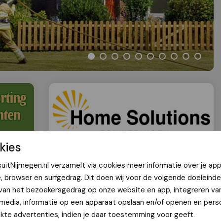
kies
uitNijmegen.nl verzamelt via cookies meer informatie over je app
e, browser en surfgedrag. Dit doen wij voor de volgende doeleinde
 van het bezoekersgedrag op onze website en app, integreren va
overleden na brand in Geulstraat
 media, informatie op een apparaat opslaan en/of openen en perso
te advertenties, indien je daar toestemming voor geeft.