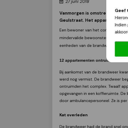
27 juni 2018
Geef 
Vanmorgen is omstreeks half e
Hieron
Geulstraat. Het appartement br
Indien
Een bewoner van het complex merkt
akkoor
mindervalide bewoonster van het br
eenheden van de brandweer rukten 
12 appartementen ontruimd
Bij aankomst van de brandweer kwam 
werd nog vermist. De brandweer beg
ontruimden het complex. Twaalf a
opgevangen in een koffieruimte. D
door ambulancepersoneel. Ze is per
Kat overleden
De brandweer had de brand snel on