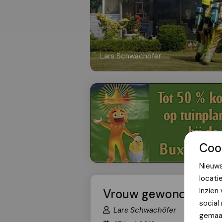
Lars Schwachöfer
Coo
Nieuws
locati
Inzien
Vrouw gewond en kat 
social
Lars Schwachöfer
gemaak