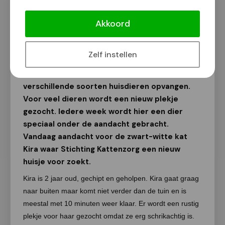
Asieldier van de week: Kat Kira
Akkoord
Van onze redactie
8 juli 2018
Zelf instellen
In Nijmegen zijn diverse
dierenhulporganisaties actief die
verschillende soorten huisdieren opvangen.
Voor veel dieren wordt een nieuw plekje
gezocht. Iedere week wordt hier een dier
speciaal onder de aandacht gebracht.
Vandaag aandacht voor de zwart-witte kat
Kira waar Stichting Kattenzorg een nieuw
huisje voor zoekt.
Kira is 2 jaar oud, gechipt en geholpen. Kira gaat graag
naar buiten maar komt niet verder dan de tuin en is
meestal met 10 minuten weer klaar. Er wordt een rustig
plekje voor haar gezocht omdat ze erg schrikachtig is.