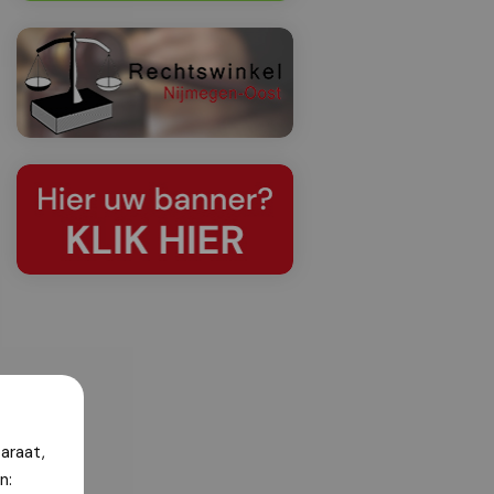
araat,
n: