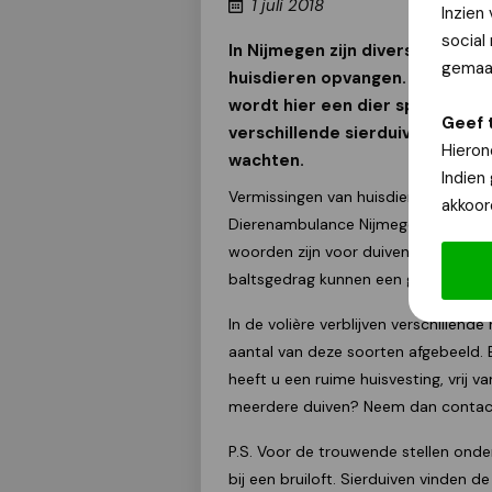
1 juli 2018
Inzien
social
In Nijmegen zijn diverse dieren
gemaak
huisdieren opvangen. Voor veel
wordt hier een dier speciaal 
Geef 
verschillende sierduiven die b
Hieron
wachten.
Indien
Vermissingen van huisdieren gaan zeld
akkoor
Dierenambulance Nijmegen e.o. tienta
woorden zijn voor duiven wat moeilij
baltsgedrag kunnen een genot voor 
In de volière verblijven verschillende
aantal van deze soorten afgebeeld. Bi
heeft u een ruime huisvesting, vrij 
meerdere duiven? Neem dan contact
P.S. Voor de trouwende stellen onder
bij een bruiloft. Sierduiven vinden d