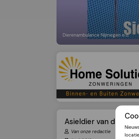
Dierenambulance Nijmegen e.o.
Coo
Asieldier van de week
Nieuws
Van onze redactie
locati