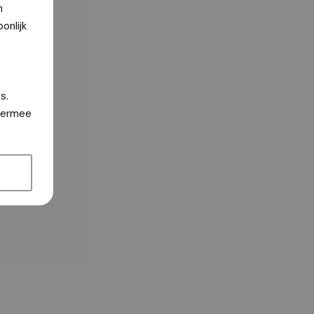
n
onlijk
s.
hiermee