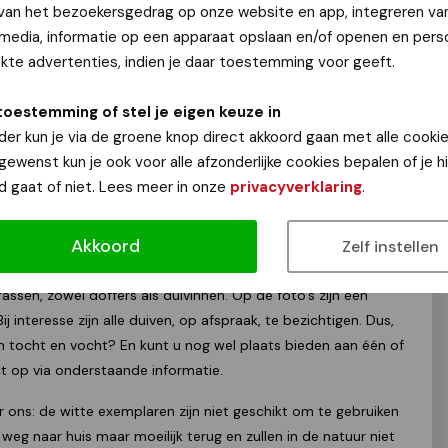
 van het bezoekersgedrag op onze website en app, integreren va
 media, informatie op een apparaat opslaan en/of openen en perso
hulporganisaties actief die verschillende soorten
te advertenties, indien je daar toestemming voor geeft.
 dieren wordt een nieuw plekje gezocht. Iedere week
onder de aandacht gebracht. Vandaag aandacht voor
toestemming of stel je eigen keuze in
ij de Dierenambulance op een nieuwe eigenaar
der kun je via de groene knop direct akkoord gaan met alle cookie
 gewenst kun je ook voor alle afzonderlijke cookies bepalen of je 
en over sierduiven. Toch vliegen er in een volière bij de
d gaat of niet. Lees meer in onze
privacyverklaring
.
llen duiven, die ooit een eigenaar hadden. Lieve of schattige
ker te verzinnen, maar hun bijzondere uiterlijk, badder- en
Akkoord
Zelf instellen
het oog zijn.
 rassen, zowel doffers als duivinnen. Op de foto’s zijn een
j interesse zijn alle duiven, op afspraak, te bezichtigen. Dus,
van tocht en vocht? En kunt u nog wel plaats bieden aan één of
 op via onderstaande informatie.
 ons: de witte exemplaren zijn niet geschikt om te gebruiken
e weg naar huis maar moeilijk terug en zullen in de natuur niet