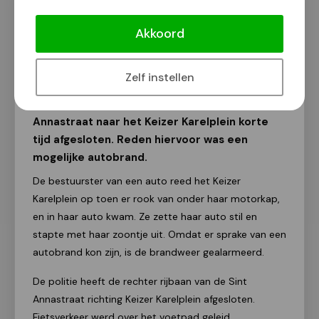
Rijbaan richting Keizer Karelplein dicht
na autobrand
Akkoord
Lars Schwachöfer
17 mei 2017
Zelf instellen
Vanmiddag is de rechter rijbaan van de Sint
Annastraat naar het Keizer Karelplein korte
tijd afgesloten. Reden hiervoor was een
mogelijke autobrand.
De bestuurster van een auto reed het Keizer
Karelplein op toen er rook van onder haar motorkap,
en in haar auto kwam. Ze zette haar auto stil en
stapte met haar zoontje uit. Omdat er sprake van een
autobrand kon zijn, is de brandweer gealarmeerd.
De politie heeft de rechter rijbaan van de Sint
Annastraat richting Keizer Karelplein afgesloten.
Fietsverkeer werd over het voetpad geleid.