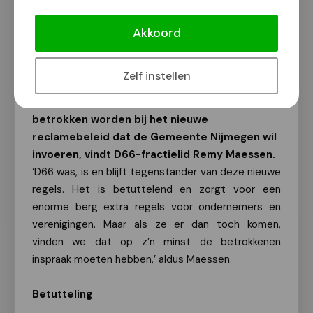
D66: Betrek verenigingen en
ondernemers bij nieuw reclamebeleid
Akkoord
Van onze redactie
3 december 2016
Zelf instellen
Verenigingen en ondernemers moeten nauw
betrokken worden bij het nieuwe
reclamebeleid dat de Gemeente Nijmegen wil
invoeren, vindt D66-fractielid Remy Maessen.
‘D66 was, is en blijft tegenstander van deze nieuwe
regels. Het is betuttelend en zorgt voor een
enorme berg extra regels voor ondernemers en
verenigingen. Maar als ze er dan toch komen,
vinden we dat op z’n minst de betrokkenen
inspraak moeten hebben,’ aldus Maessen.
Betutteling