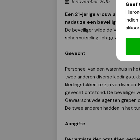
6 november 2015
Geef 
Hieron
Een 21-jarige vrouw uit Venlo i
Indien
nadat ze een beveiliger te lijf 
akkoor
De beveiliger wilde de Venlose aan
schermutseling lichtgewond.
Gevecht
Personeel van een warenhuis in he
twee anderen diverse kledingstuk
kledingstukken te zijn verdwenen.
gevecht ontstond. De beveiliger w
Gewaarschuwde agenten grepen de 
De twee anderen hadden in het tu
Aangifte
De vermiste kledingstukken werden 