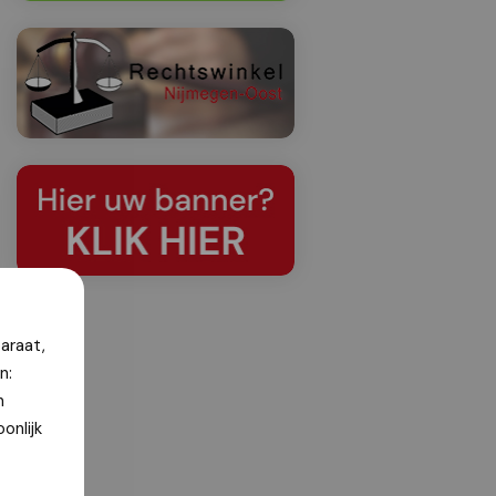
araat,
n:
n
onlijk