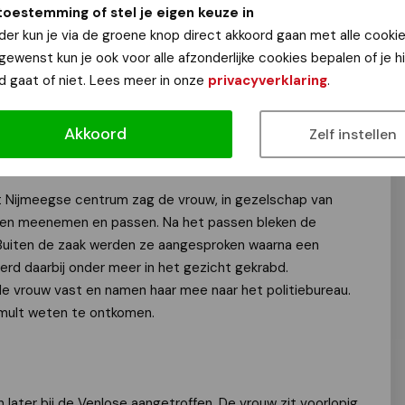
toestemming of stel je eigen keuze in
der kun je via de groene knop direct akkoord gaan met alle cookie
s gisteravond in Nijmegen door de politie opgepakt
 gewenst kun je ook voor alle afzonderlijke cookies bepalen of je 
was gegaan.
d gaat of niet. Lees meer in onze
privacyverklaring
.
houden voor winkeldiefstal en raakte door de
Akkoord
Zelf instellen
t Nijmeegse centrum zag de vrouw, in gezelschap van
ken meenemen en passen. Na het passen bleken de
 Buiten de zaak werden ze aangesproken waarna een
erd daarbij onder meer in het gezicht gekrabd.
vrouw vast en namen haar mee naar het politiebureau.
mult weten te ontkomen.
later bij de Venlose aangetroffen. De vrouw zit voorlopig