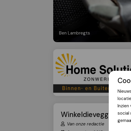
Ben Lambregts
Coo
Nieuws
locati
Inzien
Winkeldievegge krabt 
social
gemaak
Van onze redactie