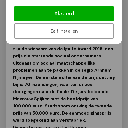
Stadsboom wint tweede prijs Ignite
Award
Akkoord
Van onze redactie
2 oktober 2015
Zelf instellen
Mevrouw Spijker, Stadsboom en Versfabriek
zijn de winnaars van de Ignite Award 2015, een
prijs die startende sociaal ondernemers
uitdaagt om sociaal maatschappelijke
problemen aan te pakken in de regio Arnhem
Nijmegen. De eerste editie van de prijs ontving
bijna 70 inzendingen, waarvan er zes
doorgingen naar de finale. De jury beloonde
Mevrouw Spijker met de hoofdprijs van
100.000 euro. Stadsboom ontving de tweede
prijs van 50.000 euro. De aanmoedigingsprijs
werd toegekend aan Versfabriek.
De eerste prijs ging naar het klus- en