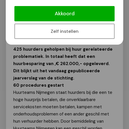
Huurteams bespaart huurders ruim
kwart miljoen euro
Akkoord
Van onze redactie
2 april 2015
Zelf instellen
In 2014 heeft Stichting Huurteams Nijmegen
425 huurders geholpen bij huur gerelateerde
problematiek. In totaal heeft dat een
huurbesparing van ‚€ 262.000,- opgeleverd.
Dit blijkt uit het vandaag gepubliceerde
jaarverslag van de stichting.
60 procedures gestart
Huurteams Nijmegen staat huurders bij die een te
hoge huurprijs betalen, die onverklaarbare
servicekosten moeten betalen, kampen met
onderhoudsproblemen of een ander geschil met
hun verhuurder hebben. Door bemiddeling van
Huurteams Nijmegen kan een geschil worden