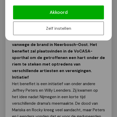
Benefiet voor getroffenen brand
seniorenflat
Akkoord
Van onze redactie
31 maart 2015
Zelf instellen
Op 17 mei wordt er een benefiet gehouden
vanwege de brand in Neerbosch-Oost. Het
benefiet zal plaatsvinden in de VoCASA-
sporthal om de getroffenen een hart onder de
riem te steken met optredens van
verschillende artiesten en verenigingen.
Initiatief
Het benefiet is een initiatief van onder andere
Jeffrey Peters en Willy Leenders. Zij kwamen op
het idee nadat Nijmegen in een korte tijd
verschillende drama’s meemaakte. De dood van
Mariska en Rocky kreeg veel aandacht, maar Peters
en Leenders vonden dat er voor de gedupeerden