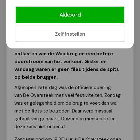
De Oversteek doet haar werk
Akkoord
Van onze redactie
26 november 2013
Zelf instellen
De Oversteek doet haar werk! Dat is nu al de
conclusie die gesteld kan worden. Het
ontlasten van de Waalbrug en een betere
doorstroom van het verkeer. Gister en
vandaag waren er geen files tijdens de spits
op beide bruggen.
Afgelopen zaterdag was de officiële opening
van De Oversteek met veel festiviteiten. Zondag
was er gelegenheid om de brug te voet dan wel
met de fiets te betreden. Daar werd massaal
gebruik van gemaakt. Duizenden mensen lieten
deze kans niet onbenut.
Zondagavond om 18.30 uur is De Oversteek open