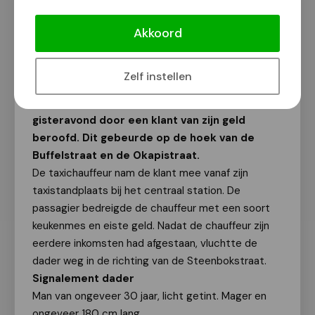
Politie zoekt getuigen van beroving
taxichauffeur
Akkoord
Van onze redactie
25 maart 2015
Zelf instellen
Een 34-jarige Nijmeegse taxichauffeur is
gisteravond door een klant van zijn geld
beroofd. Dit gebeurde op de hoek van de
Buffelstraat en de Okapistraat.
De taxichauffeur nam de klant mee vanaf zijn
taxistandplaats bij het centraal station. De
passagier bedreigde de chauffeur met een soort
keukenmes en eiste geld. Nadat de chauffeur zijn
eerdere inkomsten had afgestaan, vluchtte de
dader weg in de richting van de Steenbokstraat.
Signalement dader
Man van ongeveer 30 jaar, licht getint. Mager en
ongeveer 180 cm lang.