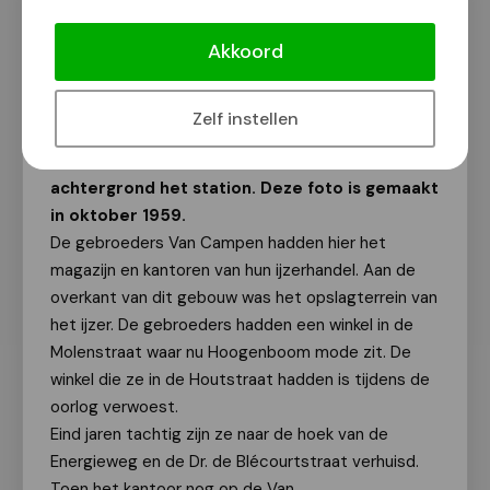
Nijmegen Toen en Nu
Akkoord
Van onze redactie
29 maart 2015
Zelf instellen
Deze week de Van Diemerbroeckstraat gezien
vanuit de Arend Noorduijnstraat, met op de
achtergrond het station. Deze foto is gemaakt
in oktober 1959.
De gebroeders Van Campen hadden hier het
magazijn en kantoren van hun ijzerhandel. Aan de
overkant van dit gebouw was het opslagterrein van
het ijzer. De gebroeders hadden een winkel in de
Molenstraat waar nu Hoogenboom mode zit. De
winkel die ze in de Houtstraat hadden is tijdens de
oorlog verwoest.
Eind jaren tachtig zijn ze naar de hoek van de
Energieweg en de Dr. de Blécourtstraat verhuisd.
Toen het kantoor nog op de Van