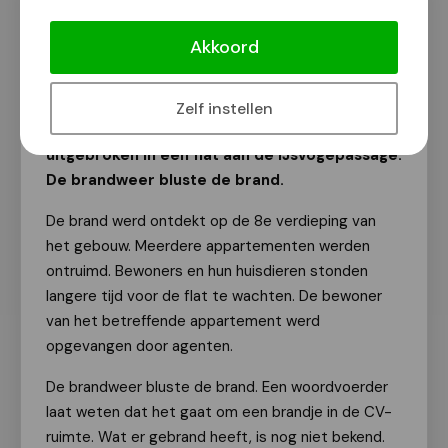
Brand in flat aan IJsvogelpassage
Akkoord
Van onze redactie
7 juli 2026
Zelf instellen
Vanmiddag is omstreeks 13.30 uur brand
uitgebroken in een flat aan de IJsvogepassage.
De brandweer bluste de brand.
De brand werd ontdekt op de 8e verdieping van
het gebouw. Meerdere appartementen werden
ontruimd. Bewoners en hun huisdieren stonden
langere tijd voor de flat te wachten. De bewoner
van het betreffende appartement werd
opgevangen door agenten.
De brandweer bluste de brand. Een woordvoerder
laat weten dat het gaat om een brandje in de CV-
ruimte. Wat er gebrand heeft, is nog niet bekend.