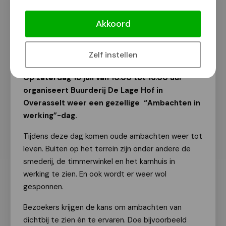
Ambachten in werking op Buurderij De
Lage Hof
Akkoord
Van onze redactie
7 juli 2026
Zelf instellen
Op zaterdag 18 juli van 10.00 tot 16.00 uur
organiseert Buurderij De Lage Hof in
Overasselt weer een gezellige “Ambachten in
werking”-dag.
Tijdens deze dag komen oude ambachten weer tot
leven. Buiten op het terrein zijn onder andere de
smederij, de timmerwinkel en het karnhuis in
werking te zien. En ook wordt er weer wol
gesponnen.
Bezoekers krijgen de kans om ambachten van
dichtbij te zien én te ervaren. Doe bijvoorbeeld