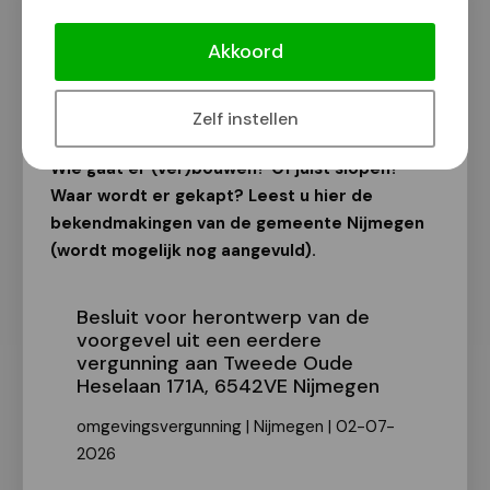
Bekendmakingen van de gemeente
Nijmegen
Akkoord
Van onze redactie
7 juli 2026
Zelf instellen
Wie gaat er (ver)bouwen? Of juist slopen?
Waar wordt er gekapt? Leest u hier de
bekendmakingen van de gemeente Nijmegen
(wordt mogelijk nog aangevuld).
Besluit voor herontwerp van de
voorgevel uit een eerdere
vergunning aan Tweede Oude
Heselaan 171A, 6542VE Nijmegen
omgevingsvergunning | Nijmegen | 02-07-
2026