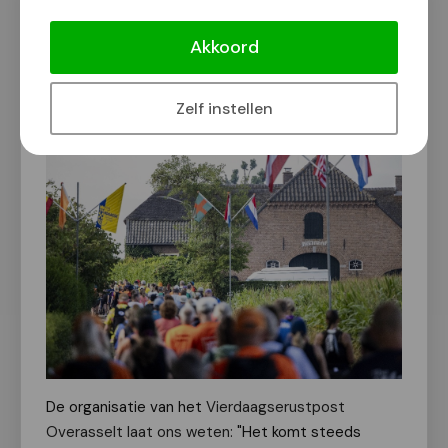
Gezellige 4Daagse-rustpost
Overasselt bestaat 15 jaar
Akkoord
Van onze redactie
4 juli 2026
Zelf instellen
De organisatie van het
Vierdaagserustpost
Overasselt laat ons weten:
"Het komt steeds