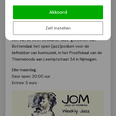
JOM: Jazz op maandag bij de
Thiemeloods
Akkoord
Van onze redactie
3 juli 2026
Zelf instellen
Een van de best bewaarde Jazz-geheimen van
Bottendaal: het open (jazz)podium voor de
liefhebber van livemuziek, in het Proeflokaal van de
Thiemeloods aan Leemptstraat 34 in Nijmegen.
Elke maandag.
Deur open: 20:00 uur.
Entree: 5 euro