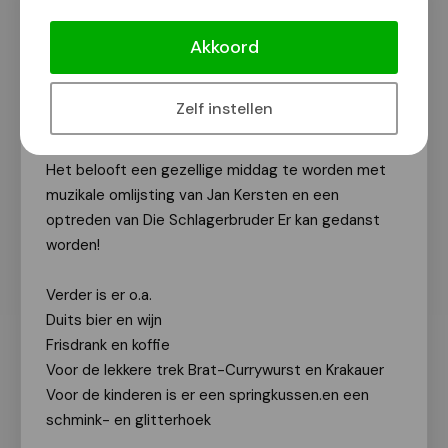
Zondag 5 juli.2026 wordt het
Westerpark in Nijmegen omgetoverd
Akkoord
in Nederlands-Duitse sferen!
Van onze redactie
Zelf instellen
3 juli 2026
Het belooft een gezellige middag te worden met
muzikale omlijsting van Jan Kersten en een
optreden van Die Schlagerbruder Er kan gedanst
worden!
Verder is er o.a.
Duits bier en wijn
Frisdrank en koffie
Voor de lekkere trek Brat-Currywurst en Krakauer
Voor de kinderen is er een springkussen.en een
schmink- en glitterhoek