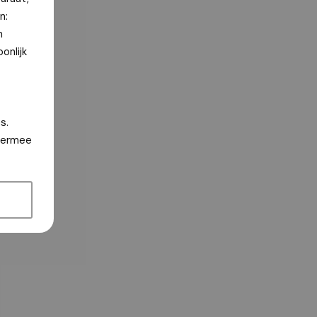
n:
n
onlijk
s.
hiermee