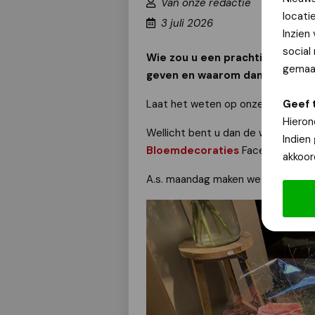
Van onze redactie
locati
3 juli 2026
Inzien
social
Wie zou u een prachtig zelf sa
gemaak
geven en waarom dan?!
Aan WI
Geef 
Laat het weten op onze Facebook
Hieron
Wellicht bent u dan de winnaar va
Indien
Bloemdecoraties
Facebook-acti
akkoor
A.s. maandag maken we de prijswin