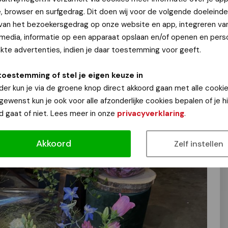
e, browser en surfgedrag. Dit doen wij voor de volgende doeleinde
 van het bezoekersgedrag op onze website en app, integreren va
 media, informatie op een apparaat opslaan en/of openen en perso
mengesteld boeket bloemen t.w.v. € 20,00 willen
te advertenties, indien je daar toestemming voor geeft.
E en vooral WAAROM?
toestemming of stel je eigen keuze in
pagina.
der kun je via de groene knop direct akkoord gaan met alle cookie
n deze
NieuwsuitNijmegen
&
Decora
 gewenst kun je ook voor alle afzonderlijke cookies bepalen of je 
e!
d gaat of niet. Lees meer in onze
privacyverklaring
.
naar bekend!
Akkoord
Zelf instellen