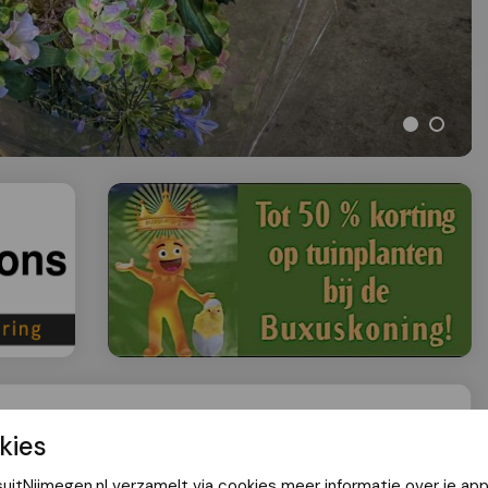
htig boeket van Decora
kies
uitNijmegen.nl verzamelt via cookies meer informatie over je app