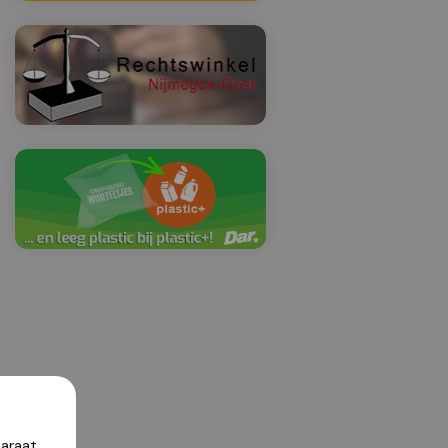
araat,