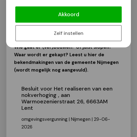
Bekendmakingen van de gemeente
Nijmegen
Akkoord
Van onze redactie
3 juli 2026
Zelf instellen
Wie gaat er (ver)bouwen? Of juist slopen?
Waar wordt er gekapt? Leest u hier de
bekendmakingen van de gemeente Nijmegen
(wordt mogelijk nog aangevuld).
Besluit voor Het realiseren van een
nokverhoging , aan
Warmoezenierstraat 26, 6663AM
Lent
omgevingsvergunning | Nijmegen | 29-06-
2026