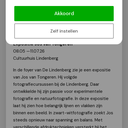
De Beeldende Kunst van juli 2026 in
Nijmegen
Akkoord
Van onze redactie
2 juli 2026
Zelf instellen
Expositie Jos van Tongeren
08.05 —11.07.26
Cultuurhuis Lindenberg
In de foyer van De Lindenberg zie je een expositie
van Jos van Tongeren. Hij volgde
fotografiecursussen bij de Lindenberg. Daar
ontwikkelde hij zijn passie voor experimentele
fotografie en natuurfotografie. In deze expositie
laat hij zien hoe belangrijk lijnen en vlakken zijn
binnen een beeld. In zwart-witfotografie zoekt Jos
steeds opnieuw naar spanning en balans. Met
verschillende afdruktechnieken versterkt hij het