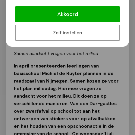
Kinderraad en leerlingen van
basisschool Michiel de Ruyter houden
Akkoord
milieudag
Van onze redactie
Zelf instellen
1 juli 2026
Samen aandacht vragen voor het milieu
In april presenteerden leerlingen van
basisschool Michiel de Ruyter plannen in de
raadszaal van Nijmegen. Samen kozen ze voor
het plan milieudag. Hiermee vragen ze
aandacht voor het milieu. Dit doen ze op
verschillende manieren. Van een Dar-gastles
over zwerfafval op school tot aan het
ontwerpen van stickers voor op afvalbakken
en het houden van een opschoonactie in de
omgeving van de school. Op woensdag 1 juli