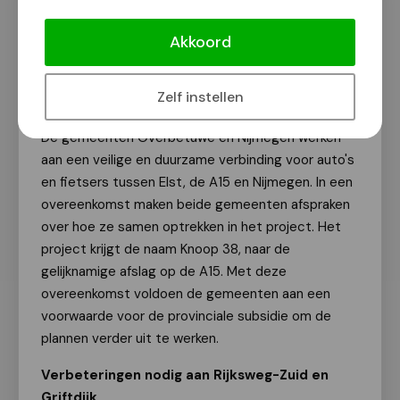
Nijmegen en Overbetuwe sluiten
overeenkomst over Knoop 38
Akkoord
Van onze redactie
1 juli 2026
Zelf instellen
De gemeenten Overbetuwe en Nijmegen werken
aan een veilige en duurzame verbinding voor auto's
en fietsers tussen Elst, de A15 en Nijmegen. In een
overeenkomst maken beide gemeenten afspraken
over hoe ze samen optrekken in het project. Het
project krijgt de naam Knoop 38, naar de
gelijknamige afslag op de A15. Met deze
overeenkomst voldoen de gemeenten aan een
voorwaarde voor de provinciale subsidie om de
plannen verder uit te werken.
Verbeteringen nodig aan Rijksweg-Zuid en
Griftdijk