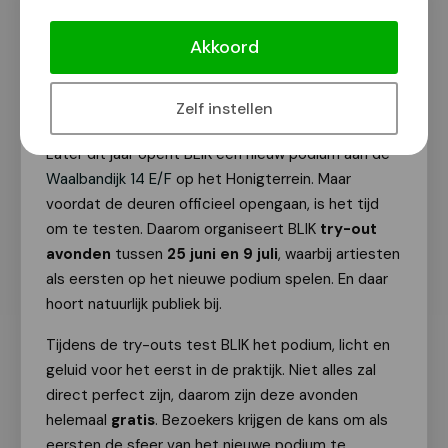
Gratis try-outs op het nieuwe podium
van BLIK
Akkoord
Van onze redactie
3 juni 2026
Zelf instellen
Later dit jaar opent BLIK een nieuw podium aan de
Waalbandijk 14 E/F
op het Honigterrein. Maar
voordat de deuren officieel opengaan, is het tijd
om te testen. Daarom organiseert BLIK
try-out
avonden
tussen
25 juni en 9 juli
, waarbij artiesten
als eersten op het nieuwe podium spelen. En daar
hoort natuurlijk publiek bij.
Tijdens de try-outs test BLIK het podium, licht en
geluid voor het eerst in de praktijk. Niet alles zal
direct perfect zijn, daarom zijn deze avonden
helemaal
gratis
. Bezoekers krijgen de kans om als
eersten de sfeer van het nieuwe podium te