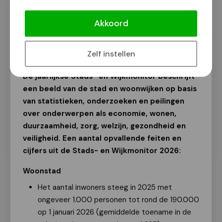
Hoe gaat het met Nijmegen? Stads-
en Wijkmonitor 2026
Akkoord
Van onze redactie
3 juni 2026
Zelf instellen
De jaarlijkse Stads- en Wijkmonitor beschrijft
een beeld van de stad en woonwijken op basis
van statistieken, onderzoeken en peilingen
over onderwerpen als economie, wonen,
duurzaamheid, zorg, welzijn, gezondheid en
veiligheid. Een aantal opvallende feiten en
cijfers uit de Stads- en Wijkmonitor 2026:
Woonstad
Het aantal inwoners steeg in 2025 met
ongeveer 1.000 personen tot rond de 190.000
op 1 januari 2026 (gemiddelde toename in de