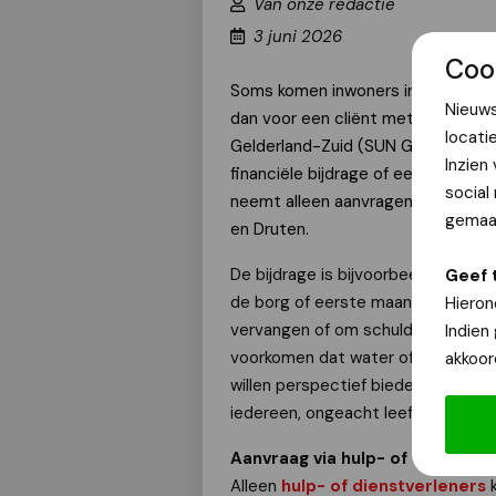
Van onze redactie
3 juni 2026
Coo
Soms komen inwoners in Gelderland-
Nieuws
dan voor een cliënt met urgente n
locati
Gelderland-Zuid (SUN Gelderland-Zu
Inzien
financiële bijdrage of een renteloz
social
neemt alleen aanvragen in behande
gemaak
en Druten.
De bijdrage is bijvoorbeeld bedoel
Geef 
de borg of eerste maand huur te be
Hieron
vervangen of om schuldsanering te
Indien
voorkomen dat water of energie wo
akkoor
willen perspectief bieden en bijdr
iedereen, ongeacht leeftijd, geloof
Aanvraag via hulp- of dienstver
Alleen
hulp- of dienstverleners
k