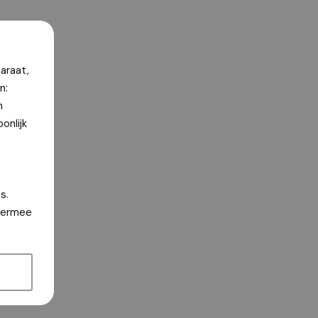
araat,
n:
n
onlijk
s.
hiermee