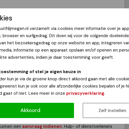
kies
Zuid in financiële nood. Een hulp- of dienstverlener kan
uitNijmegen.nl verzamelt via cookies meer informatie over je app
oden een aanvraag doen bij Stichting Urgente Noden
e, browser en surfgedrag. Dit doen wij voor de volgende doeleinde
id). Als andere loketten gesloten blijven, bieden wij een
 van het bezoekersgedrag op onze website en app, integreren va
e lening uit het Sociaal Leenfonds.
SUN Gelderland-Zuid
 media, informatie op een apparaat opslaan en/of openen en perso
ling afkomstig uit de gemeenten Berg en Dal, Beuningen
te advertenties, indien je daar toestemming voor geeft.
d om een opstap naar werk of opleiding mogelijk te maken,
toestemming of stel je eigen keuze in
talen, de woning in te richten of kapot witgoed te
der kun je via de groene knop direct akkoord gaan met alle cookie
 kunnen starten. Ook kan de gift worden gebruikt om te
 gewenst kun je ook voor alle afzonderlijke cookies bepalen of je 
rdt afgesloten of een huisuitzetting af te wenden. We
d gaat of niet. Lees meer in onze
privacyverklaring
.
agen aan een menswaardig bestaan. Wij zijn er voor
, levenswijze of afkomst.
Akkoord
Zelf instellen
leners
unnen een
aanvraag indienen
. Hulp- of dienstverleners