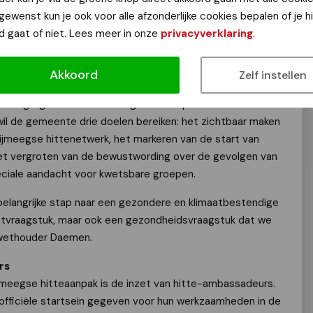
kinderen, mensen met een kwetsbare gezondheid en
 gewenst kun je ook voor alle afzonderlijke cookies bepalen of je 
nde wijken lopen extra risico.
d gaat of niet. Lees meer in onze
privacyverklaring
.
volgen van hitte
ende wethouder Cilia Daemen (gezondheid en
Akkoord
Zelf instellen
egenwoordigers van GGD Gelderland-Zuid, Klimaatverbond
en zorgorganisaties het Integraal Actieplan Hitte. Met deze
il de gemeente drie doelen bereiken: het zichtbaar maken
ijmeegse hittenetwerk, het markeren van de start van
t vergroten van de bewustwording over de gevolgen van
eciale aandacht voor kwetsbare groepen.
elangrijke stap naar een gezondere en klimaatbestendige
imaatvraagstuk, maar ook een gezondheidsvraagstuk dat we
 wethouder Daemen.
rs
ijmeegse hitteaanpak is de inzet van hitte-ambassadeurs.
officiële startsein gegeven voor hun werkzaamheden in de