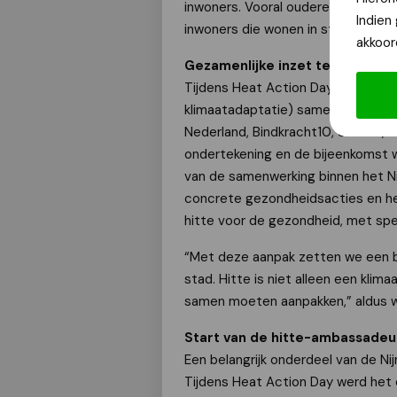
inwoners. Vooral ouderen, jonge 
Indien
inwoners die wonen in sterk verstee
akkoor
Gezamenlijke inzet tegen de ge
Tijdens Heat Action Day ondertek
klimaatadaptatie) samen met vert
Nederland, Bindkracht10, Sterker, 
ondertekening en de bijeenkomst w
van de samenwerking binnen het N
concrete gezondheidsacties en he
hitte voor de gezondheid, met sp
“Met deze aanpak zetten we een b
stad. Hitte is niet alleen een kl
samen moeten aanpakken,” aldus
Start van de hitte-ambassadeu
Een belangrijk onderdeel van de N
Tijdens Heat Action Day werd het 