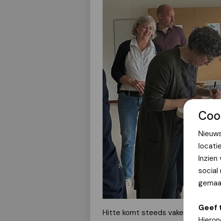
Coo
Nieuws
locati
Inzien
social
gemaak
Geef 
Hitte komt steeds vaker voor en 
Hieron