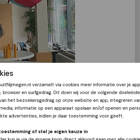
kies
uitNijmegen.nl verzamelt via cookies meer informatie over je app
e, browser en surfgedrag. Dit doen wij voor de volgende doeleinde
 van het bezoekersgedrag op onze website en app, integreren va
 media, informatie op een apparaat opslaan en/of openen en perso
te advertenties, indien je daar toestemming voor geeft.
toestemming of stel je eigen keuze in
heeft een groeiende impact op de gezondheid van
der kun je via de groene knop direct akkoord gaan met alle cookie