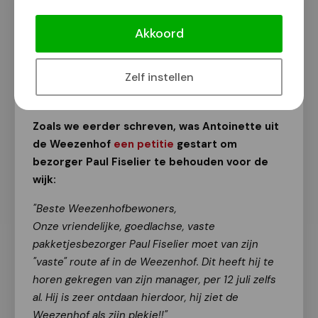
Petitie "PostNL-bezorger Paul moet
blijven in de Weezenhof!" heeft niet
Akkoord
geholpen
Van onze redactie
Zelf instellen
3 juni 2026
Zoals we eerder schreven, was Antoinette uit
de Weezenhof
een petitie
gestart om
bezorger Paul Fiselier te behouden voor de
wijk:
"Beste Weezenhofbewoners,
Onze vriendelijke, goedlachse, vaste
pakketjesbezorger Paul Fiselier moet van zijn
"vaste" route af in de Weezenhof. Dit heeft hij te
horen gekregen van zijn manager, per 12 juli zelfs
al. Hij is zeer ontdaan hierdoor, hij ziet de
Weezenhof als zijn plekje!!"