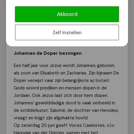
Johannes de Doper-concert Voces
Caelestes i.s.m. Gregoriaans Koor
Akkoord
Utrecht
Van onze redactie
Zelf instellen
2 juni 2026
Johannes de Doper bezongen
Een half jaar voor Jezus wordt Johannes geboren,
als zoon van Elisabeth en Zacharias. Zijn bijnaam De
Doper verwijst naar zijn belangrijkste activiteit:
Gods woord prediken en mensen dopen in de
Jordaan. Ook Jezus laat zich door hem dopen.
Johannes’ gewelddadige dood is vaak verbeeld in
de schilderkunst: Salomé, de dochter van Herodes,
vraagt en krijgt zijn afgehakte hoofd.
Op zaterdag 20 juni geeft Voces Caelestes, o.l.v.
Hanneke van der Grinten, samen met het