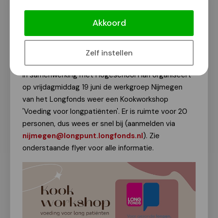
Kookworkshop 'Voeding voor
longpatiënten' op 19 juni
Akkoord
Van onze redactie
2 juni 2026
Zelf instellen
In samenwerking met Hogeschool Han organiseert
op vrijdagmiddag 19 juni de werkgroep Nijmegen
van het Longfonds weer een Kookworkshop
'Voeding voor longpatiënten'. Er is ruimte voor 20
personen, dus wees er snel bij (aanmelden via
nijmegen@longpunt.longfonds.nl
). Zie
onderstaande flyer voor alle informatie.