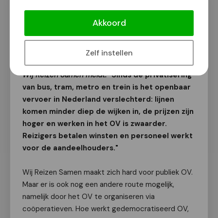
Wij Reizen Samen Nijmegen houdt
OV-bijeenkomst
Akkoord
Van onze redactie
1 juni 2026
Zelf instellen
Wij Reizen Samen meldt:
"Sinds de privatisering
van bus, tram, metro en trein is het openbaar
vervoer in Nederland verslechterd: lijnen
komen minder diep de wijken in, de prijzen zijn
hoger en werken in het OV is zwaarder.
Reizigers betalen winsten en personeel werkt
voor de aandeelhouders."
Wij Reizen Samen maakt zich hard voor publiek OV.
Maar er is ook nog een andere route mogelijk,
namelijk door het OV te organiseren via
coöperatieven. Hoe werkt gedemocratiseerd OV,