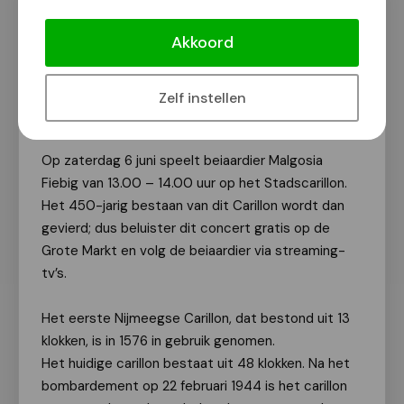
450 jaar Carillon St. Stevenstoren:
concert vanaf de St.Stevenstoren op
Akkoord
zaterdag 6 juni
Van onze redactie
Zelf instellen
1 juni 2026
Op zaterdag 6 juni speelt beiaardier Malgosia
Fiebig van 13.00 – 14.00 uur op het Stadscarillon.
Het 450-jarig bestaan van dit Carillon wordt dan
gevierd; dus beluister dit concert gratis op de
Grote Markt en volg de beiaardier via streaming-
tv’s.
Het eerste Nijmeegse Carillon, dat bestond uit 13
klokken, is in 1576 in gebruik genomen.
Het huidige carillon bestaat uit 48 klokken. Na het
bombardement op 22 februari 1944 is het carillon