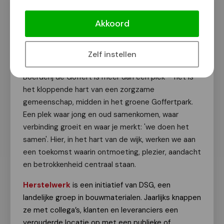
Herstelwerk BuurtBoerderij de
Goffert: help je mee?
Akkoord
Van onze redactie
31 mei 2026
Zelf instellen
Boerderij de Goffert is meer dan een plek – het is
het kloppende hart van een zorgzame
gemeenschap, midden in het groene Goffertpark.
Een plek waar jong en oud samenkomen, waar
verbinding groeit en waar je merkt: 'we doen het
samen'. Hier, in het hart van de wijk, werken we aan
een toekomst waarin ontmoeting, plezier, aandacht
en betrokkenheid centraal staan.
Herstelwerk
is een initiatief van DSG, een
landelijke groep in bouwmaterialen. Jaarlijks knappen
ze met collega’s, klanten en leveranciers een
verouderde locatie op met een publieke of