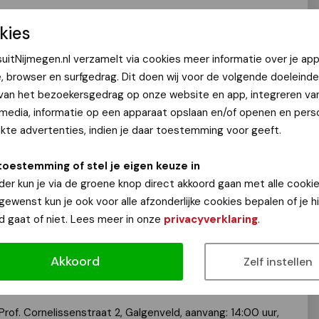
kies
st-Europa nog een relatief onbekend land, maar het kent
uitNijmegen.nl verzamelt via cookies meer informatie over je app
sproken eigen cultuur. In deze lezing deelt Ellen Hijmans
e, browser en surfgedrag. Dit doen wij voor de volgende doeleinde
is die zij in 2024 maakte, gedreven door nieuwsgierigheid
 van het bezoekersgedrag op onze website en app, integreren va
nd van Europa. Zij schetst een beeld van een samenleving
 media, informatie op een apparaat opslaan en/of openen en perso
renge communistische dictatuur, waarvan de sporen nog
te advertenties, indien je daar toestemming voor geeft.
p de toekomst en streeft het naar toetreding tot de
toestemming of stel je eigen keuze in
paard gaat met grote uitdagingen. Beelden van
der kun je via de groene knop direct akkoord gaan met alle cookie
werelderfgoed ondersteunen het verhaal en geven een
 gewenst kun je ook voor alle afzonderlijke cookies bepalen of je 
ag.
d gaat of niet. Lees meer in onze
privacyverklaring
.
Akkoord
Zelf instellen
ioloog en werkte als docent en onderzoeker bij de afdeling
e Radboud Universiteit.
Prof. Cornelissenstraat 2, Galgenveld, aanvang: 14:00 uur,