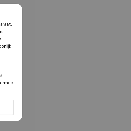
araat,
n:
n
onlijk
s.
hiermee