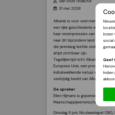
Van onze redactie
31 mei 2026
Coo
Albanië is voor veel mensen in We
Nieuws
een rijke geschiedenis en een uitge
locati
haar reisimpressies van een rondre
Inzien
naar dit bijzondere land aan de ra
social
die jarenlang leefde onder een st
gemaak
altijd zichtbaar zijn.
Tegelijkertijd richt Albanië zich o
Geef 
Europese Unie, een proces dat ge
Hieron
indrukwekkende natuur en Unesco-
Indien
veelzijdig beeld van Albanië vanda
akkoor
De spreker
Ellen Hijmans is gepensioneerd soc
Maatschappijwetenschappen van d
Dinsdag 9 juni, Nicolaaskapel OBG, 