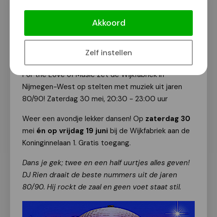
Dansen in de Wijkfabriek in Nijmegen-
West
Akkoord
Van onze redactie
29 mei 2026
Zelf instellen
For the Love of Music zet de Wijkfabriek in
Nijmegen-West op stelten met muziek uit jaren
80/90! Zaterdag 30 mei, 20:30 - 23:00 uur
Weer een avondje lekker dansen! Op
zaterdag 30
mei
én op vrijdag 19 juni
bij de Wijkfabriek aan de
Koninginnelaan 1. Gratis toegang.
Dans je gek; twee en een half uurtjes alles geven!
DJ Rien draait de beste nummers uit de jaren
80/90. Hij rockt de zaal en geen voet staat stil.